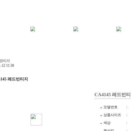
관리자
1-12 11:30
2
4145 레드빈티지
CA4145 레드빈
모델번호
:
상품사이즈
:
색상
:
원산지
: