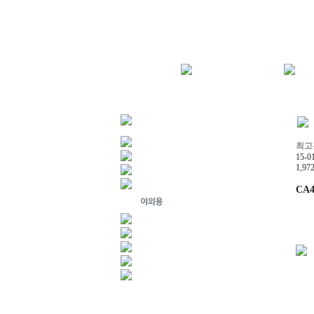
최고
15-0
1,97
CA